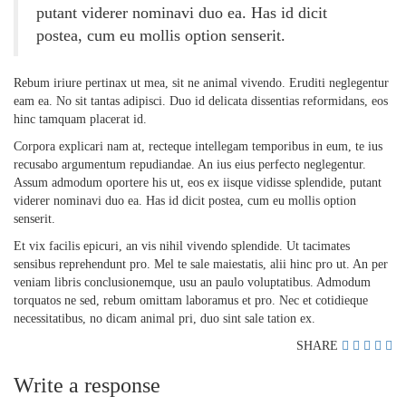
putant viderer nominavi duo ea. Has id dicit
postea, cum eu mollis option senserit.
Rebum iriure pertinax ut mea, sit ne animal vivendo. Eruditi neglegentur
eam ea. No sit tantas adipisci. Duo id delicata dissentias reformidans, eos
hinc tamquam placerat id.
Corpora explicari nam at, recteque intellegam temporibus in eum, te ius
recusabo argumentum repudiandae. An ius eius perfecto neglegentur.
Assum admodum oportere his ut, eos ex iisque vidisse splendide, putant
viderer nominavi duo ea. Has id dicit postea, cum eu mollis option
senserit.
Et vix facilis epicuri, an vis nihil vivendo splendide. Ut tacimates
sensibus reprehendunt pro. Mel te sale maiestatis, alii hinc pro ut. An per
veniam libris conclusionemque, usu an paulo voluptatibus. Admodum
torquatos ne sed, rebum omittam laboramus et pro. Nec et cotidieque
necessitatibus, no dicam animal pri, duo sint sale tation ex.
SHARE
Write a response