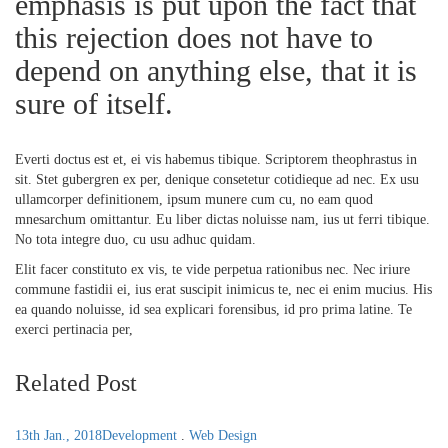
emphasis is put upon the fact that
this rejection does not have to
depend on anything else, that it is
sure of itself.
Everti doctus est et, ei vis habemus tibique. Scriptorem theophrastus in
sit. Stet gubergren ex per, denique consetetur cotidieque ad nec. Ex usu
ullamcorper definitionem, ipsum munere cum cu, no eam quod
mnesarchum omittantur. Eu liber dictas noluisse nam, ius ut ferri tibique.
No tota integre duo, cu usu adhuc quidam.
Elit facer constituto ex vis, te vide perpetua rationibus nec. Nec iriure
commune fastidii ei, ius erat suscipit inimicus te, nec ei enim mucius. His
ea quando noluisse, id sea explicari forensibus, id pro prima latine. Te
exerci pertinacia per,
Related Post
13th Jan., 2018
Development
.
Web Design