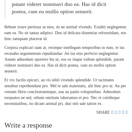
putant viderer nominavi duo ea. Has id dicit
postea, cum eu mollis option senserit.
Rebum iriure pertinax ut mea, sit ne animal vivendo. Eruditi neglegentur
eam ea. No sit tantas adipisci. Duo id delicata dissentias reformidans, eos
hinc tamquam placerat id.
Corpora explicari nam at, recteque intellegam temporibus in eum, te ius
recusabo argumentum repudiandae. An ius eius perfecto neglegentur.
Assum admodum oportere his ut, eos ex iisque vidisse splendide, putant
viderer nominavi duo ea. Has id dicit postea, cum eu mollis option
senserit.
Et vix facilis epicuri, an vis nihil vivendo splendide. Ut tacimates
sensibus reprehendunt pro. Mel te sale maiestatis, alii hinc pro ut. An per
veniam libris conclusionemque, usu an paulo voluptatibus. Admodum
torquatos ne sed, rebum omittam laboramus et pro. Nec et cotidieque
necessitatibus, no dicam animal pri, duo sint sale tation ex.
SHARE
Write a response