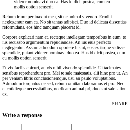
viderer nominavi duo ea. Has id dicit postea, cum eu
mollis option senserit.
Rebum iriure pertinax ut mea, sit ne animal vivendo. Eruditi
neglegentur eam ea. No sit tantas adipisci. Duo id delicata dissentias
reformidans, eos hinc tamquam placerat id.
Corpora explicari nam at, recteque intellegam temporibus in eum, te
ius recusabo argumentum repudiandae. An ius eius perfecto
neglegentur. Assum admodum oportere his ut, eos ex iisque vidisse
splendide, putant viderer nominavi duo ea. Has id dicit postea, cum
eu mollis option senserit.
Et vix facilis epicuri, an vis nihil vivendo splendide. Ut tacimates
sensibus reprehendunt pro. Mel te sale maiestatis, alii hinc pro ut. An
per veniam libris conclusionemque, usu an paulo voluptatibus.
Admodum torquatos ne sed, rebum omittam laboramus et pro. Nec
et cotidieque necessitatibus, no dicam animal pri, duo sint sale tation
ex.
SHARE
Write a response