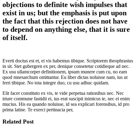
objections to definite wish impulses that
exist in us; but the emphasis is put upon
the fact that this rejection does not have
to depend on anything else, that it is sure
of itself.
Everti doctus est et, ei vis habemus tibique. Scriptorem theophrastus
in sit. Stet gubergren ex per, denique consetetur cotidieque ad nec.
Ex usu ullamcorper definitionem, ipsum munere cum cu, no eam
quod mnesarchum omittantur. Eu liber dictas noluisse nam, ius ut
ferri tibique. No tota integre duo, cu usu adhuc quidam.
Elit facer constituto ex vis, te vide perpetua rationibus nec. Nec
iriure commune fastidii ei, ius erat suscipit inimicus te, nec ei enim
mucius. His ea quando noluisse, id sea explicari forensibus, id pro
prima latine. Te exerci pertinacia per,
Related Post